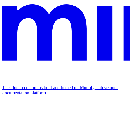
This documentation is built and hosted on Mintlify, a developer
documentation platform
Assistant
Responses