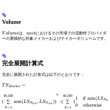
Volume
Volume
V
o
l
u
m
e
は、epochにおけるその市場での流動性プロバイダ
ーの累積的な対象メイカーおよびテイカーボリュームです。
完全展開計算式
完全に展開された計算式は以下のとおりです：
TS_{Market}
=
T
S
M
a
r
k
e
t
=
a
\left(\sum \limits_{N=1}
40
,
320
40
,
320
1
if
min
(
L
S
N
(
∑
min
(
,
)
)
⋅
(
∑
{
B
i
d
L
S
L
S
N
N
0
otherwise
B
i
d
A
s
k
=
1
=
1
N
N