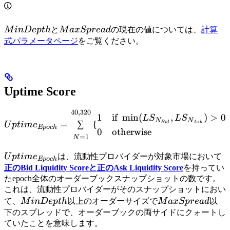
MinDepth
MaxSpread
M
in
De
pt
h
と
M
a
x
Sp
re
a
d
の現在の値については、
計算
式パラメータページ
をご覧ください。
Uptime Score
40
,
320
Uptime_{Epoch} = \sum \l
1
if
min
(
,
)
>
0
L
S
L
S
N
N
=
∑
{
B
i
d
A
s
k
U
pt
im
e
Ep
oc
h
0
otherwise
=
1
N
Uptime_{Epoch}
U
pt
im
e
は、流動性プロバイダーが対象市場において
Ep
oc
h
正のBid Liquidity Scoreと正のAsk Liquidity Score
を持ってい
たepoch全体のオーダーブックスナップショットの数です。
これは、流動性プロバイダーがそのスナップショットにおい
MinDepth
MaxSpread
て、
M
in
De
pt
h
以上のオーダーサイズで
M
a
x
Sp
re
a
d
以
下のスプレッドで、オーダーブックの両サイドにクォートし
ていたことを意味します。