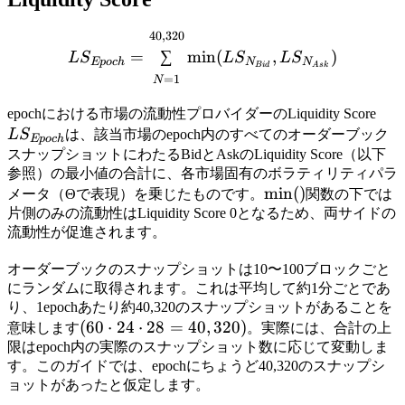
40
,
320
LS_{Epoch} = \sum \lim
=
∑
min
(
,
)
L
S
L
S
L
S
Ep
oc
h
N
N
B
i
d
A
s
k
=
1
N
LS_
epochにおける市場の流動性プロバイダーのLiquidity Score
L
S
は、該当市場のepoch内のすべてのオーダーブック
Ep
oc
h
スナップショットにわたるBidとAskのLiquidity Score（以下
参照）の最小値の合計に、各市場固有のボラティリティパラ
\min()
min
(
)
メータ（Θで表現）を乗じたものです。
関数の下では
片側のみの流動性はLiquidity Score 0となるため、両サイドの
流動性が促進されます。
オーダーブックのスナップショットは10〜100ブロックごと
にランダムに取得されます。これは平均して約1分ごとであ
り、1epochあたり約40,320のスナップショットがあることを
(60
(
60
⋅
24
⋅
28
=
40
,
320
)
意味します
。実際には、合計の上
\cdot
限はepoch内の実際のスナップショット数に応じて変動しま
す。このガイドでは、epochにちょうど40,320のスナップシ
24
ョットがあったと仮定します。
\cdot