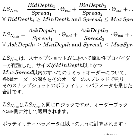
28 =
B
i
d
De
pt
h
B
i
d
De
pt
h
LS_{N_{Bid}} = \frac{Bid
1
2
40,320)
=
⋅
Θ
+
⋅
Θ
+
L
S
N
v
o
l
v
o
l
B
i
d
Sp
re
a
d
Sp
re
a
d
1
2
∀
≥
and
≤
B
i
d
De
pt
h
M
in
De
pt
h
Sp
re
a
d
M
a
x
Sp
re
i
i
A
s
k
De
pt
h
A
s
k
De
pt
h
LS_{N_{Ask}} = \frac{Ask
1
2
=
⋅
Θ
+
⋅
Θ
+
L
S
N
v
o
l
v
o
l
A
s
k
Sp
re
a
d
Sp
re
a
d
1
2
∀
≥
and
≤
A
s
k
De
pt
h
M
in
De
pt
h
Sp
re
a
d
M
a
x
Sp
r
i
i
LS_{N_{Bid}}
N
L
S
は、スナップショット
N
において流動性プロバイダ
N
B
i
d
MinDepth
MaxSpread
ーが配置した、サイズが
M
in
De
pt
h
以上かつ
M
a
x
Sp
re
a
d
以内のすべてのリミットオーダーについて、
各bidオーダーの深さをそのオーダーのスプレッドで割り、
そのスナップショットのボラティリティパラメータを乗じた
合計です。
LS_{N_{Ask}}
LS_{N_{Bid}}
L
S
は
L
S
と同じロジックですが、オーダーブック
N
N
A
s
k
B
i
d
のask側に対して適用されます。
ボラティリティパラメータは以下のように計算されます：
−
S
μ