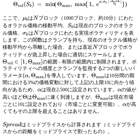
\Theta_{\text{vol}}(S_b)
∣
∣
b
b
α
σ
Θ
(
)
=
min
(
Θ
,
max
{
1
,
}
)
b
S
e
S
vol
m
a
x
b
b
\mu_b
N
ここで、
μ
は
N
ブロック（1000ブロック、約10分）にわた
b
S_b
るオラクル価格の移動平均、
S
は現在のブロックのオラク
b
\sigma_b
N
ル価格、
σ
は
N
ブロックにわたる実現ボラティリティを表
b
します。この関数はクランプを持ち、現在のオラクル価格が
N
移動平均から乖離した場合、または直近
N
ブロックでボラ
\The
ティリティが急上昇した場合に適切にスケールします。
Θ
∈
[
1
,
Θ
]
\in [
の範囲 - 有限の範囲内に制限されます。ボ
vol
max
\The
ラティリティへの感度とクランプを監視する2つの新しいパ
(\alpha,
(
,
Θ
)
\Theta_{\text{m
Θ
ラメータ
α
を導入しています。
は10分間の期
max
max
\Theta_{\text{max}})
間における3%の価格変動に対して上記の上限10に向かう傾
\alpha
\alpha
向があるため、
α
は現在2,500に設定されています。
α
の値が
\Theta
Θ
\Theta_{\text{max}}
Θ
\Theta_{\text{
Θ
高いほど
は
に速く到達しますが、
は現在市場
max
max
\alph
ごとに10に設定されており（市場ごとに変更可能）、
α
が高
くてもその上限を超えることはありません。
Spread
Sp
re
a
d
はミッドプライスから計算されます（ミッドプライ
スからの距離をミッドプライスで割ったもの）。