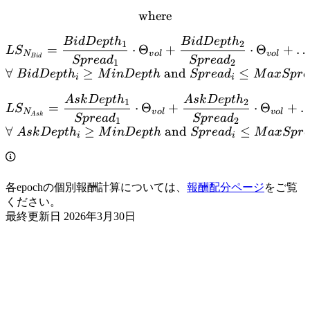
where
\text {where}
B
i
d
De
pt
h
B
i
d
De
pt
h
LS_{N_{Bid}} = \frac{Bid
1
2
=
⋅
Θ
+
⋅
Θ
+
L
S
N
v
o
l
v
o
l
B
i
d
Sp
re
a
d
Sp
re
a
d
1
2
∀
≥
and
≤
B
i
d
De
pt
h
M
in
De
pt
h
Sp
re
a
d
M
a
x
Sp
re
i
i
A
s
k
De
pt
h
A
s
k
De
pt
h
LS_{N_{Ask}} = \frac{Ask
1
2
=
⋅
Θ
+
⋅
Θ
+
L
S
N
v
o
l
v
o
l
A
s
k
Sp
re
a
d
Sp
re
a
d
1
2
∀
≥
and
≤
A
s
k
De
pt
h
M
in
De
pt
h
Sp
re
a
d
M
a
x
Sp
r
i
i
各epochの個別報酬計算については、
報酬配分ページ
をご覧
ください。
最終更新日
2026年3月30日