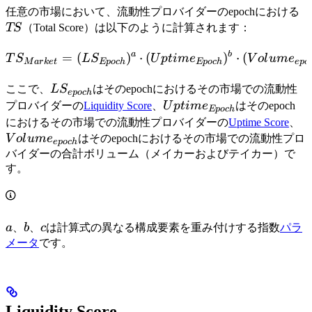
T
任意の市場において、流動性プロバイダーのepochにおける
TS
（Total Score）は以下のように計算されます：
a
b
TS_{Market} = (LS_{Epoc
=
(
)
⋅
(
)
⋅
(
T
S
L
S
U
pt
im
e
V
o
l
u
m
e
M
a
r
k
e
t
Ep
oc
h
Ep
oc
h
e
p
o
LS_{epoch}
ここで、
L
S
はそのepochにおけるその市場での流動性
e
p
oc
h
Uptime_{Epoch}
プロバイダーの
Liquidity Score
、
U
pt
im
e
はそのepoch
Ep
oc
h
V
におけるその市場での流動性プロバイダーの
Uptime Score
、
V
o
l
u
m
e
はそのepochにおけるその市場での流動性プロ
e
p
oc
h
バイダーの合計ボリューム（メイカーおよびテイカー）で
す。
a
b
c
a
、
b
、
c
は計算式の異なる構成要素を重み付けする指数
パラ
メータ
です。
Liquidity Score