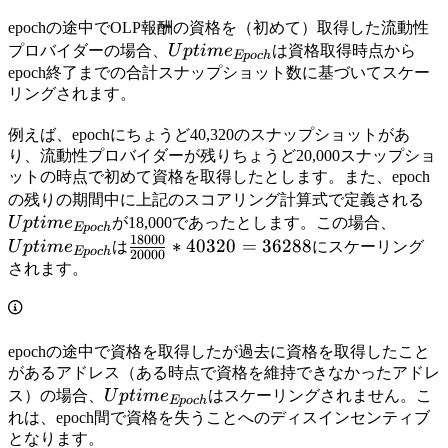
epochの途中でOLP報酬の資格を（初めて）取得した流動性
Uptime_{Epoch}
プロバイダーの場合、
U
pt
im
e
は資格取得時点から
Ep
oc
h
epoch終了までの合計スナップショット数に基づいてスケー
リングされます。
例えば、epochにちょうど40,320のスナップショットがあ
り、流動性プロバイダーが残りちょうど20,000スナップショ
ットの時点で初めて資格を取得したとします。また、epoch
Up
の残りの期間中に上記のスコアリング計算式で定義される
Uptim
U
pt
im
e
が18,000であったとします。この場合、
Ep
oc
h
18000
\frac{18000}
∗
40320
=
36288
U
pt
im
e
は
にスケーリング
Ep
oc
h
20000
{20000}*40320
されます。
= 36288
epochの途中で資格を取得したが過去に資格を取得したこと
があるアドレス（ある時点で資格を維持できなかったアドレ
Uptime_{Epoch}
ス）の場合、
U
pt
im
e
はスケーリングされません。こ
Ep
oc
h
れは、epoch間で資格を失うことへのディスインセンティブ
となります。