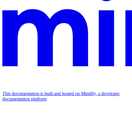
This documentation is built and hosted on Mintlify, a developer
documentation platform
Assistant
Responses