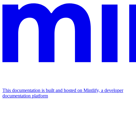
This documentation is built and hosted on Mintlify, a developer
documentation platform
Assistant
Responses
are