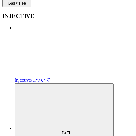
GasとFee
INJECTIVE
Injectiveについて
DeFi