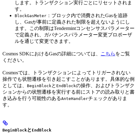
します。トランザクション実行ごとにリセットされま
す。
：ブロック内で消費されたGasを追跡
BlockGasMeter
し、Gasが事前に定義された制限を超えないようにし
ます。この制限はTendermintコンセンサスパラメーター
で定義され、ガバナンスパラメーター変更プロポーザ
ルを通じて変更できます。
Cosmos SDKにおけるGasの詳細については、
こちら
をご覧
ください。
Cosmosでは、トランザクションによってトリガーされない
操作でも状態遷移を引き起こすことがあります。具体的な例
としては、
と
の操作、およびトランザク
BeginBlock
EndBlock
ションからの状態遷移を実行する前にストアの読み取りと書
き込みを行う可能性のある
チェックがありま
AnteHandler
す。
と
BeginBlock
EndBlock