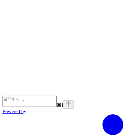
⌘
I
Powered by