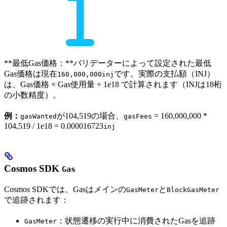
**最低Gas価格：**バリデーターによって設定された最低
Gas価格は現在
です。実際の支払額（INJ）
160,000,000inj
は、Gas価格 × Gas使用量 ÷ 1e18 で計算されます（INJは18桁
の小数精度）。
例：
が104,519の場合、
= 160,000,000 *
gasWanted
gasFees
104,519 / 1e18 = 0.000016723
inj
Cosmos SDK
Gas
Cosmos SDKでは、Gasはメインの
と
GasMeter
BlockGasMeter
で追跡されます：
：状態遷移の実行中に消費されたGasを追跡
GasMeter