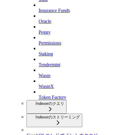
Insurance Funds
Oracle
Peggy
Permissions
Staking
Tendermint
Wasm
WasmX
Token Factory
Indexerのクエリ
Indexerのストリーミング