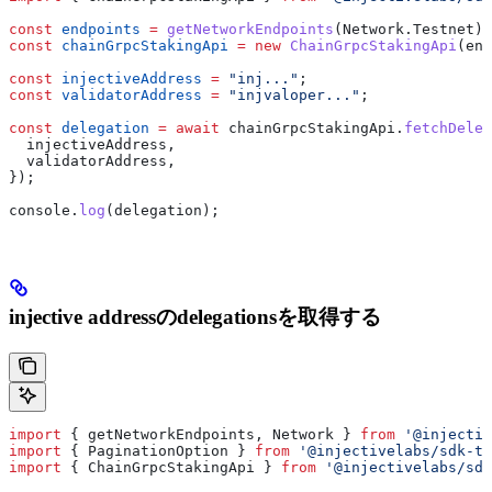
const
 endpoints
 =
 getNetworkEndpoints
(
Network
.
Testnet
);
const
 chainGrpcStakingApi
 =
 new
 ChainGrpcStakingApi
(
end
const
 injectiveAddress
 =
 "inj..."
;
const
 validatorAddress
 =
 "injvaloper..."
;
const
 delegation
 =
 await
 chainGrpcStakingApi
.
fetchDeleg
  injectiveAddress
,
  validatorAddress
,
});
console
.
log
(
delegation
);
injective addressのdelegationsを取得する
import
 { 
getNetworkEndpoints
, 
Network
 } 
from
 '@injectiv
import
 { 
PaginationOption
 } 
from
 '@injectivelabs/sdk-ts
import
 { 
ChainGrpcStakingApi
 } 
from
 '@injectivelabs/sdk