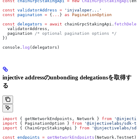
const
 chainGrpcStakingApi
 =
 new
 ChainGrpcStakingApi
(
end
const
 validatorAddress
 =
 'injvaloper...'
const
 pagination
 =
 {
...
} 
as
 PaginationOption
const
 delegators
 =
 await
 chainGrpcStakingApi
.
fetchDeleg
  validatorAddress
,
  pagination
 /* optional pagination options */
})
console
.
log
(
delegators
)
injective addressのunbonding delegationsを取得す
る
import
 { 
getNetworkEndpoints
, 
Network
 } 
from
 '@injectiv
import
 { 
PaginationOption
 } 
from
 '@injectivelabs/sdk-ts
import
 { 
ChainGrpcStakingApi
 } 
from
 '@injectivelabs/sdk
const
 endpoints
 =
 getNetworkEndpoints
(
Network
.
Testnet
)