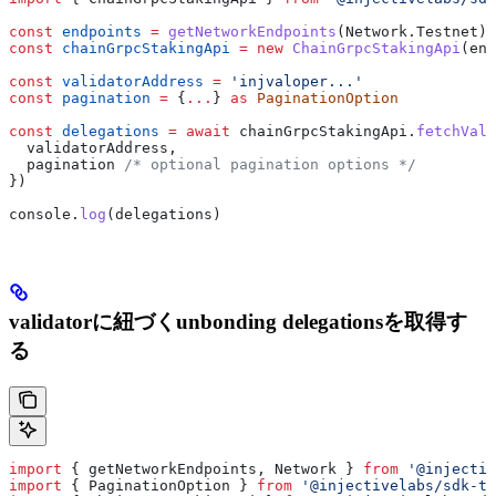
const
 endpoints
 =
 getNetworkEndpoints
(
Network
.
Testnet
)
const
 chainGrpcStakingApi
 =
 new
 ChainGrpcStakingApi
(
end
const
 validatorAddress
 =
 'injvaloper...'
const
 pagination
 =
 {
...
} 
as
 PaginationOption
const
 delegations
 =
 await
 chainGrpcStakingApi
.
fetchVali
  validatorAddress
,
  pagination
 /* optional pagination options */
})
console
.
log
(
delegations
)
validatorに紐づくunbonding delegationsを取得す
る
import
 { 
getNetworkEndpoints
, 
Network
 } 
from
 '@injectiv
import
 { 
PaginationOption
 } 
from
 '@injectivelabs/sdk-ts