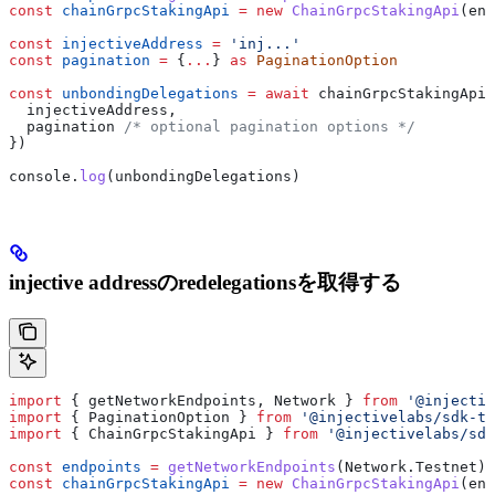
const
 chainGrpcStakingApi
 =
 new
 ChainGrpcStakingApi
(
end
const
 injectiveAddress
 =
 'inj...'
const
 pagination
 =
 {
...
} 
as
 PaginationOption
const
 unbondingDelegations
 =
 await
 chainGrpcStakingApi
.
  injectiveAddress
,
  pagination
 /* optional pagination options */
})
console
.
log
(
unbondingDelegations
)
injective addressのredelegationsを取得する
import
 { 
getNetworkEndpoints
, 
Network
 } 
from
 '@injectiv
import
 { 
PaginationOption
 } 
from
 '@injectivelabs/sdk-ts
import
 { 
ChainGrpcStakingApi
 } 
from
 '@injectivelabs/sdk
const
 endpoints
 =
 getNetworkEndpoints
(
Network
.
Testnet
)
const
 chainGrpcStakingApi
 =
 new
 ChainGrpcStakingApi
(
end