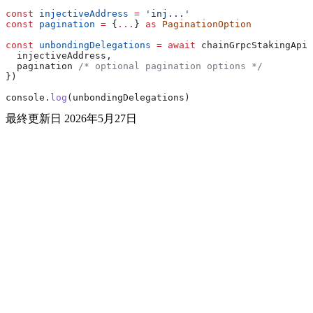
const
 injectiveAddress
 =
 'inj...'
const
 pagination
 =
 {
...
} 
as
 PaginationOption
const
 unbondingDelegations
 =
 await
 chainGrpcStakingApi
.
  injectiveAddress
,
  pagination
 /* optional pagination options */
})
console
.
log
(
unbondingDelegations
)
最終更新日
2026年5月27日