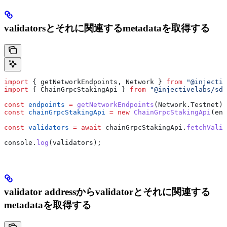
validatorsとそれに関連するmetadataを取得する
import
 { 
getNetworkEndpoints
, 
Network
 } 
from
 "@injectiv
import
 { 
ChainGrpcStakingApi
 } 
from
 "@injectivelabs/sdk
const
 endpoints
 =
 getNetworkEndpoints
(
Network
.
Testnet
);
const
 chainGrpcStakingApi
 =
 new
 ChainGrpcStakingApi
(
end
const
 validators
 =
 await
 chainGrpcStakingApi
.
fetchValid
console
.
log
(
validators
);
validator addressからvalidatorとそれに関連する
metadataを取得する