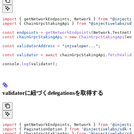
import
 { 
getNetworkEndpoints
, 
Network
 } 
from
 "@injectiv
import
 { 
ChainGrpcStakingApi
 } 
from
 "@injectivelabs/sdk
const
 endpoints
 =
 getNetworkEndpoints
(
Network
.
Testnet
);
const
 chainGrpcStakingApi
 =
 new
 ChainGrpcStakingApi
(
end
const
 validatorAddress
 =
 "injvaloper..."
;
const
 validator
 =
 await
 chainGrpcStakingApi
.
fetchValida
console
.
log
(
validator
);
validatorに紐づくdelegationsを取得する
import
 { 
getNetworkEndpoints
, 
Network
 } 
from
 '@injectiv
import
 { 
PaginationOption
 } 
from
 '@injectivelabs/sdk-ts
import
 { 
ChainGrpcStakingApi
 } 
from
 '@injectivelabs/sdk