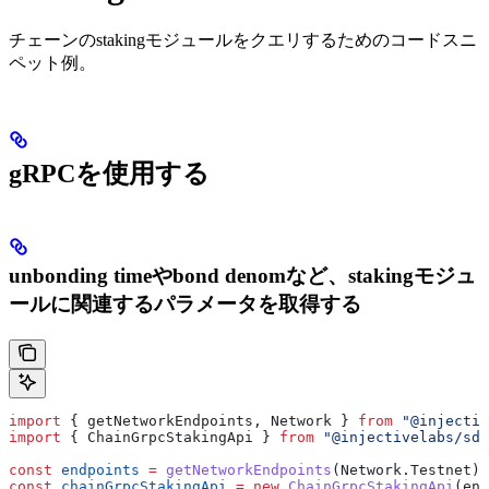
チェーンのstakingモジュールをクエリするためのコードスニ
ペット例。
gRPCを使用する
unbonding timeやbond denomなど、stakingモジュ
ールに関連するパラメータを取得する
import
 { 
getNetworkEndpoints
, 
Network
 } 
from
 "@injectiv
import
 { 
ChainGrpcStakingApi
 } 
from
 "@injectivelabs/sdk
const
 endpoints
 =
 getNetworkEndpoints
(
Network
.
Testnet
);
const
 chainGrpcStakingApi
 =
 new
 ChainGrpcStakingApi
(
end