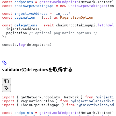
const
 endpoints
 =
 getNetworkEndpoints
(
Network
.
Testnet
)
const
 chainGrpcStakingApi
 =
 new
 ChainGrpcStakingApi
(
end
const
 injectiveAddress
 =
 'inj...'
const
 pagination
 =
 {
...
} 
as
 PaginationOption
const
 delegations
 =
 await
 chainGrpcStakingApi
.
fetchDele
  injectiveAddress
,
  pagination
 /* optional pagination options */
})
console
.
log
(
delegations
)
validatorのdelegatorsを取得する
import
 { 
getNetworkEndpoints
, 
Network
 } 
from
 '@injectiv
import
 { 
PaginationOption
 } 
from
 '@injectivelabs/sdk-ts
import
 { 
ChainGrpcStakingApi
 } 
from
 '@injectivelabs/sdk
const
 endpoints
 =
 getNetworkEndpoints
(
Network
.
Testnet
)