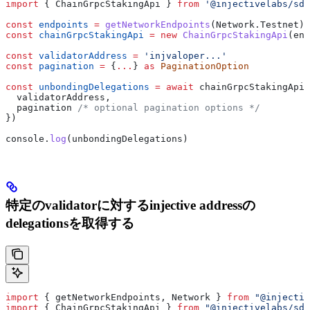
import
 { 
ChainGrpcStakingApi
 } 
from
 '@injectivelabs/sdk
const
 endpoints
 =
 getNetworkEndpoints
(
Network
.
Testnet
)
const
 chainGrpcStakingApi
 =
 new
 ChainGrpcStakingApi
(
end
const
 validatorAddress
 =
 'injvaloper...'
const
 pagination
 =
 {
...
} 
as
 PaginationOption
const
 unbondingDelegations
 =
 await
 chainGrpcStakingApi
.
  validatorAddress
,
  pagination
 /* optional pagination options */
})
console
.
log
(
unbondingDelegations
)
特定のvalidatorに対するinjective addressの
delegationsを取得する
import
 { 
getNetworkEndpoints
, 
Network
 } 
from
 "@injectiv
import
 { 
ChainGrpcStakingApi
 } 
from
 "@injectivelabs/sdk