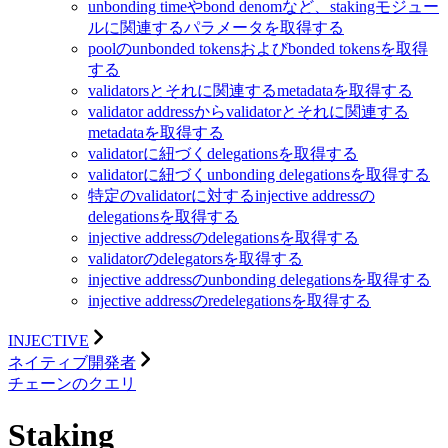
unbonding timeやbond denomなど、stakingモジュー
ルに関連するパラメータを取得する
poolのunbonded tokensおよびbonded tokensを取得
する
validatorsとそれに関連するmetadataを取得する
validator addressからvalidatorとそれに関連する
metadataを取得する
validatorに紐づくdelegationsを取得する
validatorに紐づくunbonding delegationsを取得する
特定のvalidatorに対するinjective addressの
delegationsを取得する
injective addressのdelegationsを取得する
validatorのdelegatorsを取得する
injective addressのunbonding delegationsを取得する
injective addressのredelegationsを取得する
INJECTIVE
ネイティブ開発者
チェーンのクエリ
Staking