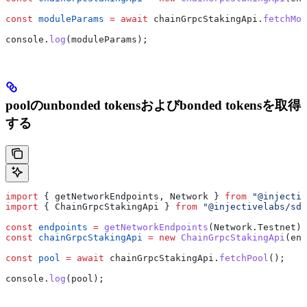
const
 moduleParams
 =
 await
 chainGrpcStakingApi
.
fetchMod
console
.
log
(
moduleParams
);
poolのunbonded tokensおよびbonded tokensを取得
する
import
 { 
getNetworkEndpoints
, 
Network
 } 
from
 "@injectiv
import
 { 
ChainGrpcStakingApi
 } 
from
 "@injectivelabs/sdk
const
 endpoints
 =
 getNetworkEndpoints
(
Network
.
Testnet
);
const
 chainGrpcStakingApi
 =
 new
 ChainGrpcStakingApi
(
end
const
 pool
 =
 await
 chainGrpcStakingApi
.
fetchPool
();
console
.
log
(
pool
);