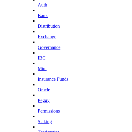
Auth
Bank
Distribution
Exchange
Governance
IBC
Mint
Insurance Funds
Oracle
Peggy
Permissions
Staking