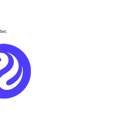
ther.