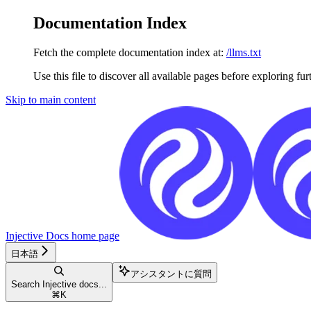
Documentation Index
Fetch the complete documentation index at:
/llms.txt
Use this file to discover all available pages before exploring fur
Skip to main content
Injective Docs
home page
日本語
アシスタントに質問
Search Injective docs...
⌘
K