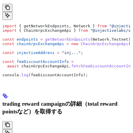
import
 { 
getNetworkEndpoints
, 
Network
 } 
from
 "@injectiv
import
 { 
ChainGrpcExchangeApi
 } 
from
 "@injectivelabs/sd
const
 endpoints
 =
 getNetworkEndpoints
(
Network
.
Testnet
);
const
 chainGrpcExchangeApi
 =
 new
 ChainGrpcExchangeApi
(
e
const
 injectiveAddress
 =
 "inj..."
;
const
 feeDiscountAccountInfo
 =
  await
 chainGrpcExchangeApi
.
fetchFeeDiscountAccountInf
console
.
log
(
feeDiscountAccountInfo
);
trading reward campaignの詳細（total reward
pointsなど）を取得する