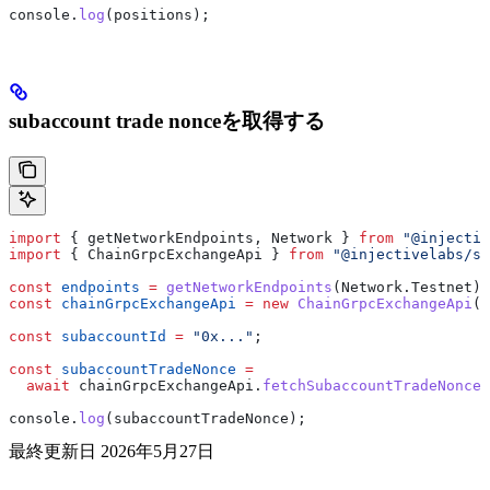
console
.
log
(
positions
);
subaccount trade nonceを取得する
import
 { 
getNetworkEndpoints
, 
Network
 } 
from
 "@injectiv
import
 { 
ChainGrpcExchangeApi
 } 
from
 "@injectivelabs/sd
const
 endpoints
 =
 getNetworkEndpoints
(
Network
.
Testnet
);
const
 chainGrpcExchangeApi
 =
 new
 ChainGrpcExchangeApi
(
e
const
 subaccountId
 =
 "0x..."
;
const
 subaccountTradeNonce
 =
  await
 chainGrpcExchangeApi
.
fetchSubaccountTradeNonce
(
console
.
log
(
subaccountTradeNonce
);
最終更新日
2026年5月27日