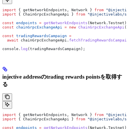
import
 { 
getNetworkEndpoints
, 
Network
 } 
from
 "@injectiv
import
 { 
ChainGrpcExchangeApi
 } 
from
 "@injectivelabs/sd
const
 endpoints
 =
 getNetworkEndpoints
(
Network
.
Testnet
);
const
 chainGrpcExchangeApi
 =
 new
 ChainGrpcExchangeApi
(
e
const
 tradingRewardsCampaign
 =
  await
 chainGrpcExchangeApi
.
fetchTradingRewardsCampaig
console
.
log
(
tradingRewardsCampaign
);
injective addressのtrading rewards pointsを取得す
る
import
 { 
getNetworkEndpoints
, 
Network
 } 
from
 "@injectiv
import
 { 
ChainGrpcExchangeApi
 } 
from
 "@injectivelabs/sd
const
 endpoints
 =
 getNetworkEndpoints
(
Network
.
Testnet
);