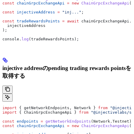
const
 chainGrpcExchangeApi
 =
 new
 ChainGrpcExchangeApi
(
e
const
 injectiveAddress
 =
 "inj..."
;
const
 tradeRewardsPoints
 =
 await
 chainGrpcExchangeApi
.
f
  injectiveAddress
);
console
.
log
(
tradeRewardsPoints
);
injective addressのpending trading rewards pointsを
取得する
import
 { 
getNetworkEndpoints
, 
Network
 } 
from
 "@injectiv
import
 { 
ChainGrpcExchangeApi
 } 
from
 "@injectivelabs/sd
const
 endpoints
 =
 getNetworkEndpoints
(
Network
.
Testnet
);
const
 chainGrpcExchangeApi
 =
 new
 ChainGrpcExchangeApi
(
e