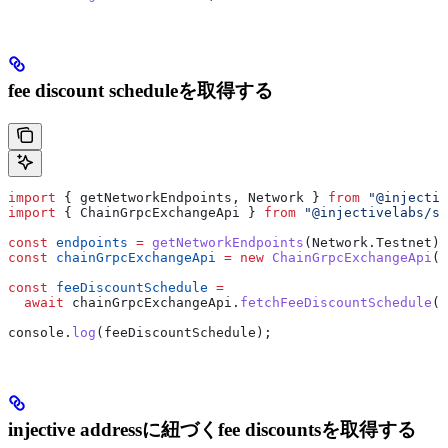
fee discount scheduleを取得する
import
 { 
getNetworkEndpoints
, 
Network
 } 
from
 "@injectiv
import
 { 
ChainGrpcExchangeApi
 } 
from
 "@injectivelabs/sd
const
 endpoints
 =
 getNetworkEndpoints
(
Network
.
Testnet
);
const
 chainGrpcExchangeApi
 =
 new
 ChainGrpcExchangeApi
(
e
const
 feeDiscountSchedule
 =
  await
 chainGrpcExchangeApi
.
fetchFeeDiscountSchedule
()
console
.
log
(
feeDiscountSchedule
);
injective addressに紐づくfee discountsを取得する