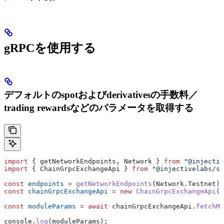
gRPCを使用する
デフォルトのspotおよびderivativesの手数料／
trading rewardsなどのパラメータを取得する
import
 { 
getNetworkEndpoints
, 
Network
 } 
from
 "@injectiv
import
 { 
ChainGrpcExchangeApi
 } 
from
 "@injectivelabs/sd
const
 endpoints
 =
 getNetworkEndpoints
(
Network
.
Testnet
);
const
 chainGrpcExchangeApi
 =
 new
 ChainGrpcExchangeApi
(
e
const
 moduleParams
 =
 await
 chainGrpcExchangeApi
.
fetchMo
console
.
log
(
moduleParams
);