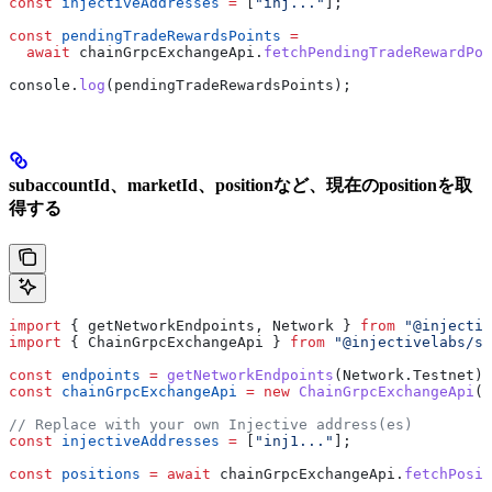
const
 injectiveAddresses
 =
 [
"inj..."
];
const
 pendingTradeRewardsPoints
 =
  await
 chainGrpcExchangeApi
.
fetchPendingTradeRewardPoi
console
.
log
(
pendingTradeRewardsPoints
);
subaccountId、marketId、positionなど、現在のpositionを取
得する
import
 { 
getNetworkEndpoints
, 
Network
 } 
from
 "@injectiv
import
 { 
ChainGrpcExchangeApi
 } 
from
 "@injectivelabs/sd
const
 endpoints
 =
 getNetworkEndpoints
(
Network
.
Testnet
);
const
 chainGrpcExchangeApi
 =
 new
 ChainGrpcExchangeApi
(
e
// Replace with your own Injective address(es)
const
 injectiveAddresses
 =
 [
"inj1..."
];
const
 positions
 =
 await
 chainGrpcExchangeApi
.
fetchPosit