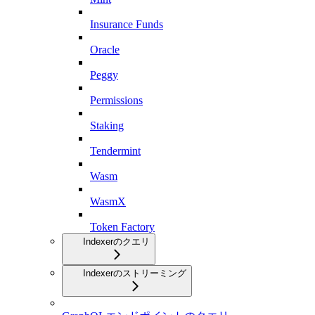
Insurance Funds
Oracle
Peggy
Permissions
Staking
Tendermint
Wasm
WasmX
Token Factory
Indexerのクエリ
Indexerのストリーミング