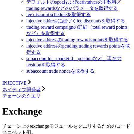
デフォルトのspotおよびderivativesの手数料／
trading rewardsなどのパラメータを取得する
fee discount scheduleを取得する
injective addressに紐づくfee discountsを取得する
trading reward campaignの詳細（total reward points
など）を取得する
injective addressのtrading rewards pointsを取得する
injective addressのpending trading rewards pointsを取
得する
subaccountId、marketId、positionなど、現在の
positionを取得する
subaccount trade nonceを取得する
INJECTIVE
ネイティブ開発者
チェーンのクエリ
Exchange
チェーン上のexchangeモジュールをクエリするためのコード
スニペット例。