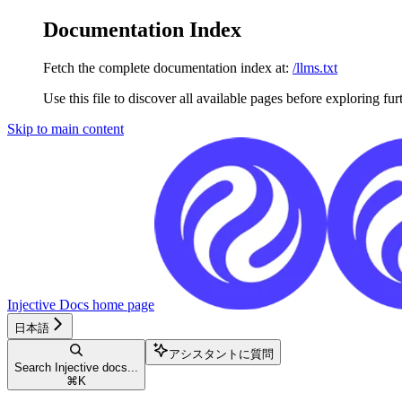
Documentation Index
Fetch the complete documentation index at:
/llms.txt
Use this file to discover all available pages before exploring fur
Skip to main content
Injective Docs
home page
日本語
アシスタントに質問
Search Injective docs...
⌘
K