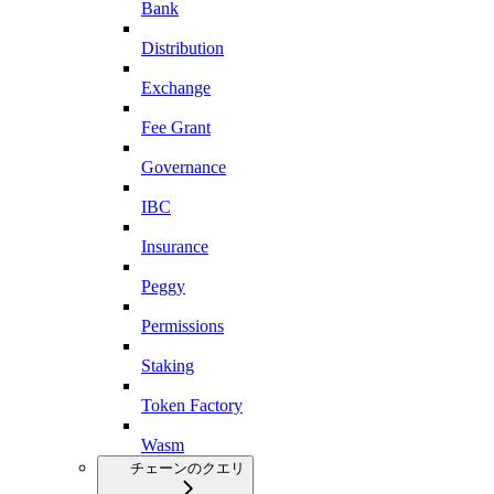
Bank
Distribution
Exchange
Fee Grant
Governance
IBC
Insurance
Peggy
Permissions
Staking
Token Factory
Wasm
チェーンのクエリ