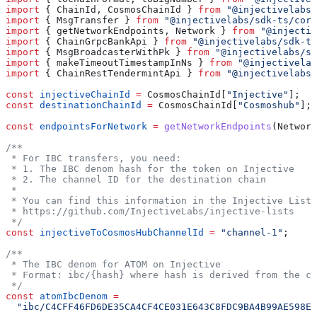
import
 { 
ChainId
, 
CosmosChainId
 } 
from
 "@injectivelabs/
import
 { 
MsgTransfer
 } 
from
 "@injectivelabs/sdk-ts/core
import
 { 
getNetworkEndpoints
, 
Network
 } 
from
 "@injectiv
import
 { 
ChainGrpcBankApi
 } 
from
 "@injectivelabs/sdk-ts
import
 { 
MsgBroadcasterWithPk
 } 
from
 "@injectivelabs/sd
import
 { 
makeTimeoutTimestampInNs
 } 
from
 "@injectivelab
import
 { 
ChainRestTendermintApi
 } 
from
 "@injectivelabs/
const
 injectiveChainId
 =
 CosmosChainId
[
"Injective"
];
const
 destinationChainId
 =
 CosmosChainId
[
"Cosmoshub"
];
const
 endpointsForNetwork
 =
 getNetworkEndpoints
(
Network
/**
 * For IBC transfers, you need:
 * 1. The IBC denom hash for the token on Injective
 * 2. The channel ID for the destination chain
 *
 * You can find this information in the Injective Lists
 * https://github.com/InjectiveLabs/injective-lists
 */
const
 injectiveToCosmosHubChannelId
 =
 "channel-1"
;
/**
 * The IBC denom for ATOM on Injective
 * Format: ibc/{hash} where hash is derived from the c
 */
const
 atomIbcDenom
 =
  "ibc/C4CFF46FD6DE35CA4CF4CE031E643C8FDC9BA4B99AE598E9