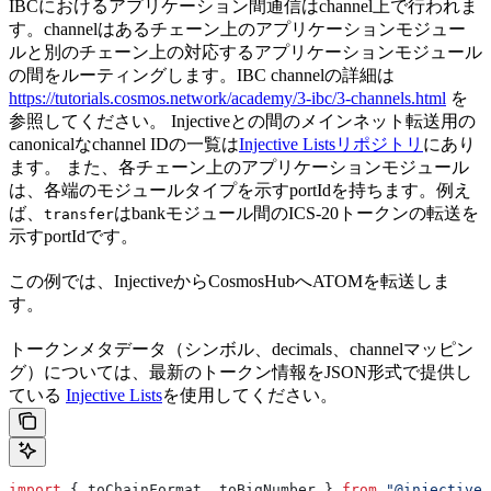
IBCにおけるアプリケーション間通信はchannel上で行われま
す。channelはあるチェーン上のアプリケーションモジュー
ルと別のチェーン上の対応するアプリケーションモジュール
の間をルーティングします。IBC channelの詳細は
https://tutorials.cosmos.network/academy/3-ibc/3-channels.html
を
参照してください。 Injectiveとの間のメインネット転送用の
canonicalなchannel IDの一覧は
Injective Listsリポジトリ
にあり
ます。 また、各チェーン上のアプリケーションモジュール
は、各端のモジュールタイプを示すportIdを持ちます。例え
ば、
はbankモジュール間のICS-20トークンの転送を
transfer
示すportIdです。
この例では、InjectiveからCosmosHubへATOMを転送しま
す。
トークンメタデータ（シンボル、decimals、channelマッピン
グ）については、最新のトークン情報をJSON形式で提供し
ている
Injective Lists
を使用してください。
import
 { 
toChainFormat
, 
toBigNumber
 } 
from
 "@injective