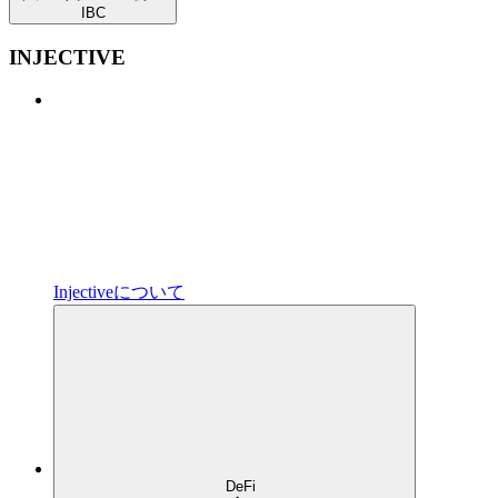
IBC
INJECTIVE
Injectiveについて
DeFi