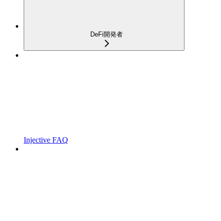
DeFi開発者
Injective FAQ