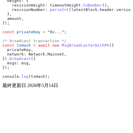
  height:
 {
    revisionHeight:
 timeoutHeight
.
toNumber
(),
    revisionNumber:
 parseInt
(
latestBlock
.
header
.
version
  },
  amount
,
});
const
 privateKey
 =
 "0x..."
;
/* broadcast transaction */
const
 txHash
 =
 await
 new
 MsgBroadcasterWithPk
({
  privateKey
,
  network:
 Network
.
Mainnet
,
}).
broadcast
({
  msgs:
 msg
,
});
console
.
log
(
txHash
);
最終更新日
2026年5月14日