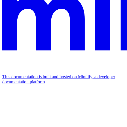
This documentation is built and hosted on Mintlify, a developer
documentation platform
Assistant
Responses
are
generated