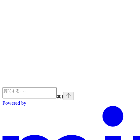
⌘
I
Powered by