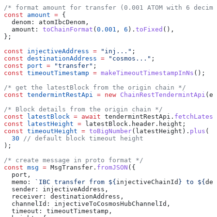
/* format amount for transfer (0.001 ATOM with 6 decima
const
 amount
 =
 {
  denom:
 atomIbcDenom
,
  amount:
 toChainFormat
(
0.001
, 
6
).
toFixed
(),
};
const
 injectiveAddress
 =
 "inj..."
;
const
 destinationAddress
 =
 "cosmos..."
;
const
 port
 =
 "transfer"
;
const
 timeoutTimestamp
 =
 makeTimeoutTimestampInNs
();
/* get the latestBlock from the origin chain */
const
 tendermintRestApi
 =
 new
 ChainRestTendermintApi
(
en
/* Block details from the origin chain */
const
 latestBlock
 =
 await
 tendermintRestApi
.
fetchLatest
const
 latestHeight
 =
 latestBlock
.
header
.
height
;
const
 timeoutHeight
 =
 toBigNumber
(
latestHeight
).
plus
(
  30
 // default block timeout height
);
/* create message in proto format */
const
 msg
 =
 MsgTransfer
.
fromJSON
({
  port
,
  memo:
 `IBC transfer from 
${
injectiveChainId
}
 to 
${
des
  sender:
 injectiveAddress
,
  receiver:
 destinationAddress
,
  channelId:
 injectiveToCosmosHubChannelId
,
  timeout:
 timeoutTimestamp
,