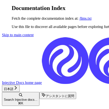
Documentation Index
Fetch the complete documentation index at:
/llms.txt
Use this file to discover all available pages before exploring fur
Skip to main content
Injective Docs
home page
日本語
アシスタントに質問
Search Injective docs...
⌘
K