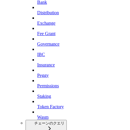
Bank
Distribution
Exchange
Fee Grant
Governance
IBC
Insurance
Peggy
Permissions
Staking
Token Factory
Wasm
チェーンのクエリ