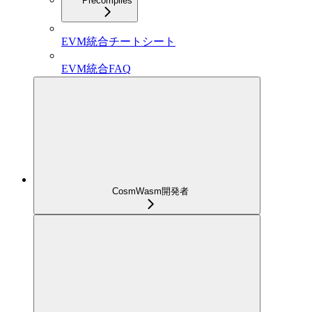
Precompiles
EVM統合チートシート
EVM統合FAQ
CosmWasm開発者