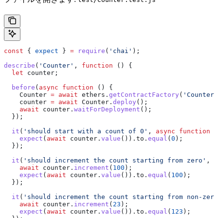
const
 { 
expect
 } 
=
 require
(
'chai'
);
describe
(
'Counter'
, 
function
 () {
  let
 counter
;
  before
(
async
 function
 () {
    Counter
 =
 await
 ethers
.
getContractFactory
(
'Counter'
    counter
 =
 await
 Counter
.
deploy
();
    await
 counter
.
waitForDeployment
();
  });
  it
(
'should start with a count of 0'
, 
async
 function
 (
    expect
(
await
 counter
.
value
()).
to
.
equal
(
0
);
  });
  it
(
'should increment the count starting from zero'
, 
a
    await
 counter
.
increment
(
100
);
    expect
(
await
 counter
.
value
()).
to
.
equal
(
100
);
  });
  it
(
'should increment the count starting from non-zero
    await
 counter
.
increment
(
23
);
    expect
(
await
 counter
.
value
()).
to
.
equal
(
123
);