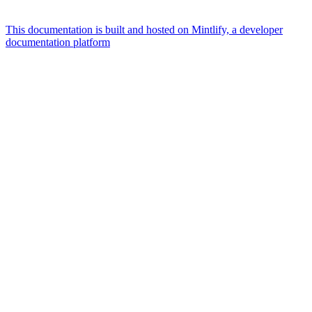
This documentation is built and hosted on Mintlify, a developer
documentation platform
Assistant
Responses
are
generated
using
AI
and
may
contain
mistakes.