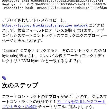
Deployer: 0x58f936cb685Bd6a7dC9a21Fa83E8aaaF8EDD5724
Deployed to: 0x213bA803265386C10CE04a2cAa0f31FF3440b9cF
Transaction hash: 0x6aa9022f593083c7779da014a3032efd40f
デプロイされたアドレスをコピーし、
にアクセ
https://testnet.blockscout.injective.network
スして、検索フィールドにアドレスを貼り付けます。 デプ
ロイしたスマートコントラクトのブロックエクスプローラー
ページが表示されます。
“Contract” タブをクリックすると、そのコントラクトのEVM
bytecodeが表示され、コンパイル後のアーティファクトディ
レクトリのEVM bytecodeと一致するはずです。
次のステップ
スマートコントラクトのデプロイが完了したので、次はスマ
ートコントラクトの検証です！
Foundryを使用したスマート
コントラクトの検証
チュートリアルに進みましょう。