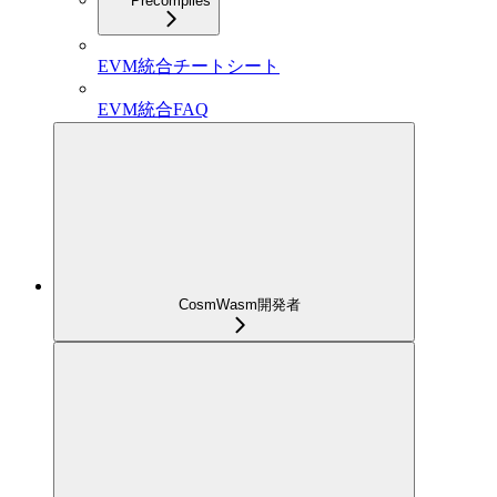
Precompiles
EVM統合チートシート
EVM統合FAQ
CosmWasm開発者