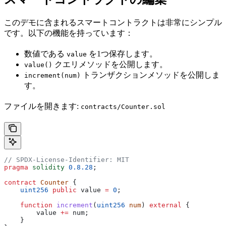
このデモに含まれるスマートコントラクトは非常にシンプル
です。以下の機能を持っています：
数値である
を1つ保存します。
value
クエリメソッドを公開します。
value()
トランザクションメソッドを公開しま
increment(num)
す。
ファイルを開きます:
contracts/Counter.sol
// SPDX-License-Identifier: MIT
pragma
 solidity
 0.8.28
;
contract
 Counter
 {
    uint256
 public
 value 
=
 0
;
    function
 increment
(
uint256
 num
) 
external
 {
        value 
+=
 num;
    }