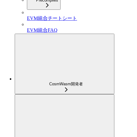
Precompiles
EVM統合チートシート
EVM統合FAQ
CosmWasm開発者