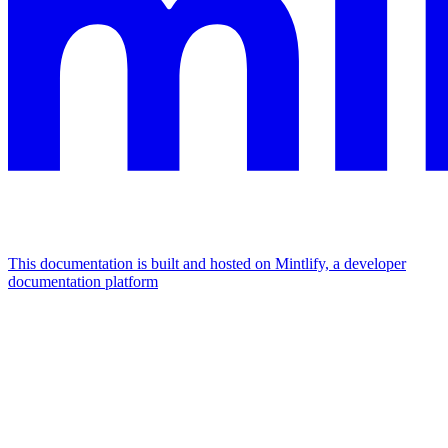
This documentation is built and hosted on Mintlify, a developer
documentation platform
Assistant
Responses
are
generated
using