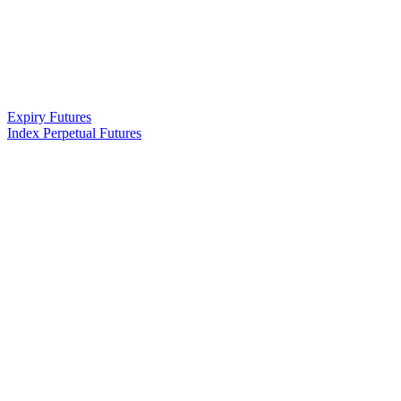
Expiry Futures
Index Perpetual Futures