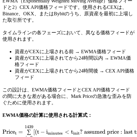
EWMA（Exponentially Weighted Moving Average）価格フィー
ドと2）CEX API価格フィードです。使用されるCEXは、
Binance、OKX、またはBybitのうち、原資産を最初に上場し
た取引所です。
タイムラインの各フェーズにおいて、異なる価格フィードが
使用されます。
資産がCEXに上場される前 → EWMA価格フィード
資産がCEXに上場されてから24時間以内 → EWMA価
格フィード
資産がCEXに上場されてから24時間後 → CEX API価格
フィード
この設計は、EWMA価格フィードとCEX API価格フィード
の間に大きな差がある場合に、Mark Priceの急激な歪みを防
ぐために使用されます。
EWMA価格の計算に使用される計算式：
1439
\mathrm{Price_t =
Pric
e
=
∑
[(
t
−
i
<
t
?
assumed
price
:
last
t
t
minutes
init
\sum