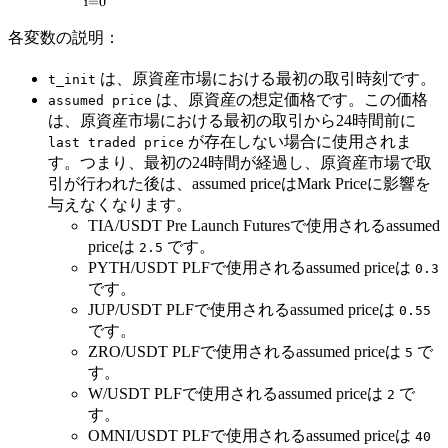
i
=
0
\limits_{i=0}^{1439}
[(t-i_{minutes} <
各変数の説明：
t_{init} ?\ assumed\
は、原資産市場における最初の取引時刻です。
t_init
price : last\ traded\
は、原資産の想定価格です。この価格
assumed price
price _{t-
は、原資産市場における最初の取引から24時間前に
i_{minutes}}) \cdot
が存在しない場合に使用されま
last traded price
e^{-i/1440} ] \cdot
す。つまり、最初の24時間が経過し、原資産市場で取
\frac{1-e^{-1/1440}
引が行われた後は、assumed priceはMark Priceに影響を
}{ 1-e^{-1}}}
与えなくなります。
TIA/USDT Pre Launch Futuresで使用されるassumed
priceは
です。
2.5
PYTH/USDT PLFで使用されるassumed priceは
0.3
です。
JUP/USDT PLFで使用されるassumed priceは
0.55
です。
ZRO/USDT PLFで使用されるassumed priceは
で
5
す。
W/USDT PLFで使用されるassumed priceは
で
2
す。
OMNI/USDT PLFで使用されるassumed priceは
40