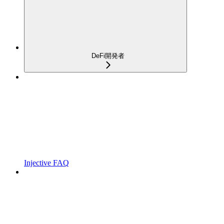
DeFi開発者
Injective FAQ