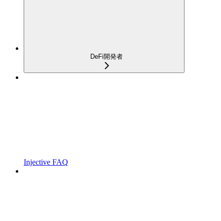
DeFi開発者
Injective FAQ