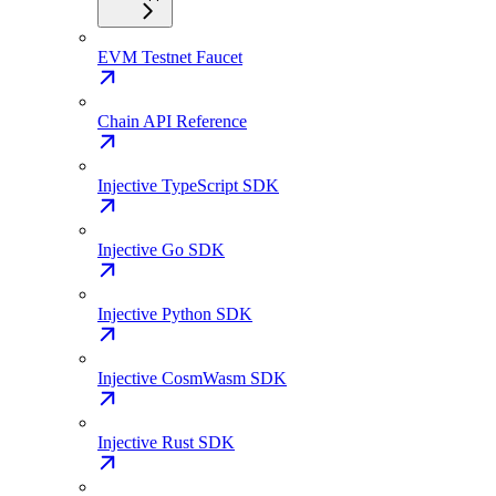
EVM Testnet Faucet
Chain API Reference
Injective TypeScript SDK
Injective Go SDK
Injective Python SDK
Injective CosmWasm SDK
Injective Rust SDK