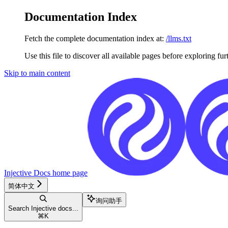
Documentation Index
Fetch the complete documentation index at:
/llms.txt
Use this file to discover all available pages before exploring fur
Skip to main content
Injective Docs
home page
简体中文
询问助手
Search Injective docs...
⌘
K