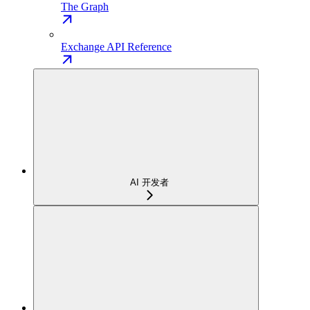
The Graph
Exchange API Reference
AI 开发者