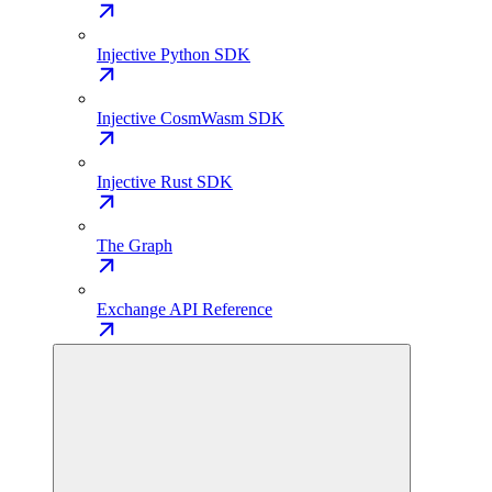
Injective Python SDK
Injective CosmWasm SDK
Injective Rust SDK
The Graph
Exchange API Reference