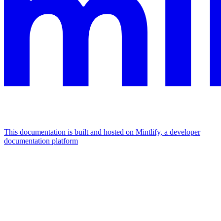
This documentation is built and hosted on Mintlify, a developer
documentation platform
Assistant
Responses
are
generated