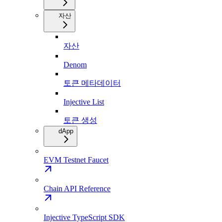
자산
자산
Denom
토큰 메타데이터
Injective List
토큰 생성
dApp
EVM Testnet Faucet
Chain API Reference
Injective TypeScript SDK