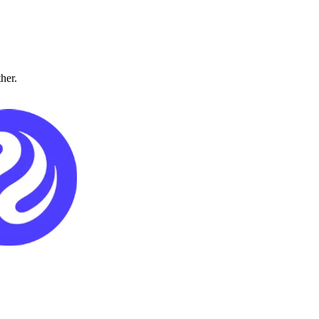
ther.