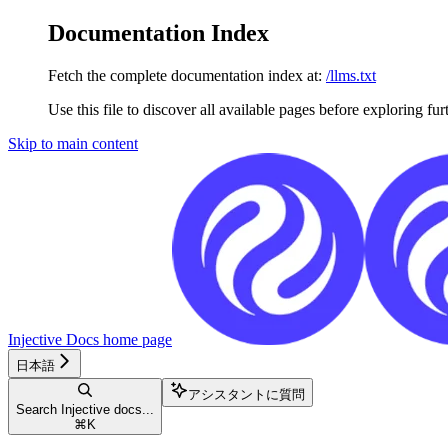
Documentation Index
Fetch the complete documentation index at:
/llms.txt
Use this file to discover all available pages before exploring fur
Skip to main content
Injective Docs
home page
日本語
アシスタントに質問
Search Injective docs...
⌘
K