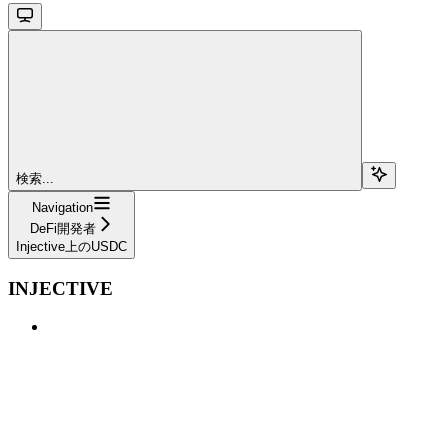
検索...
Navigation
DeFi開発者
Injective上のUSDC
INJECTIVE