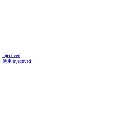
injectived
使用 injectived