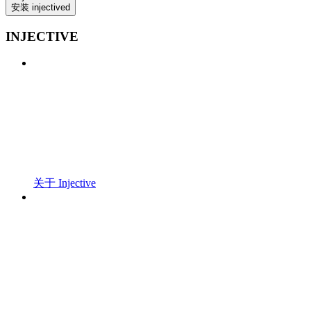
安装 injectived
INJECTIVE
关于 Injective