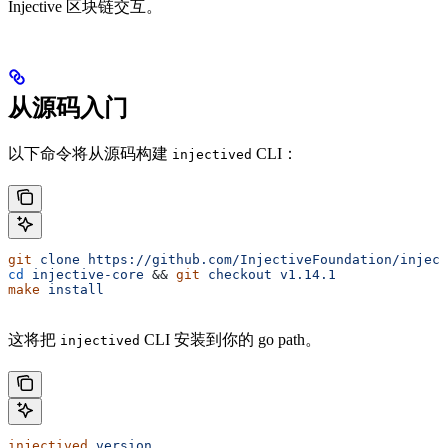
Injective 区块链交互。
从源码入门
以下命令将从源码构建
CLI：
injectived
git
 clone
 https://github.com/InjectiveFoundation/inject
cd
 injective-core
 && 
git
 checkout
 v1.14.1
make
 install
这将把
CLI 安装到你的 go path。
injectived
injectived
 version