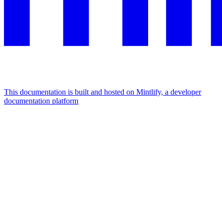
This documentation is built and hosted on Mintlify, a developer
documentation platform
Assistant
Responses
are
generated
using
AI
and
may
contain